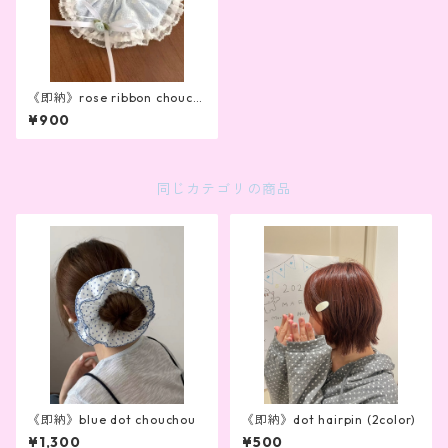
《即納》rose ribbon chouch
ou
¥900
同じカテゴリの商品
《即納》blue dot chouchou
《即納》dot hairpin (2color)
¥1,300
¥500