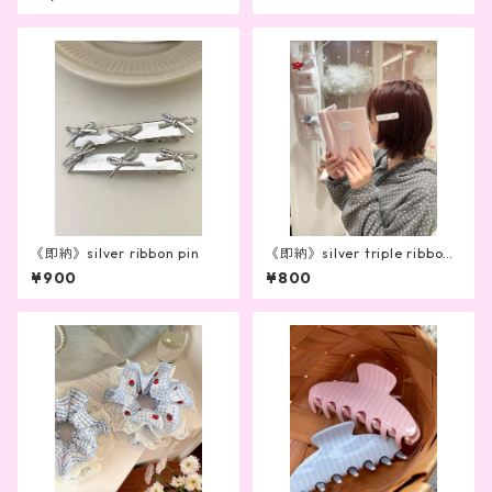
《即納》silver ribbon pin
《即納》silver triple ribbon
pin
¥900
¥800