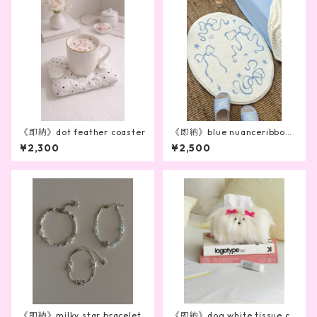
《即納》dot feather coaster
《即納》blue nuanceribbon
mat
¥2,300
¥2,500
《即納》milky star bracelet
《即納》dog white tissue ca