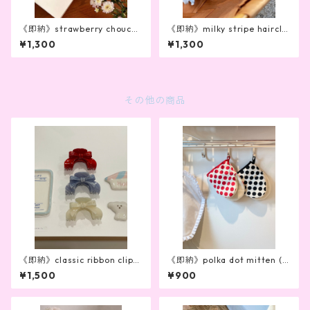
《即納》strawberry choucho
《即納》milky stripe hairclip
u
（2color）
¥1,300
¥1,300
その他の商品
《即納》classic ribbon clip(3
《即納》polka dot mitten (2
color)
color)
¥1,500
¥900