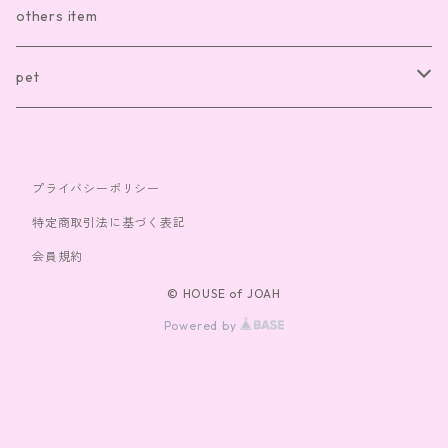
sox
necklace
others item
bag
ring
pet
cap
bracelet
clothes
プライバシーポリシー
toy
特定商取引法に基づく表記
会員規約
© HOUSE of JOAH
Powered by