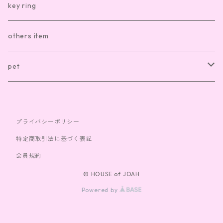
kitchen item other
clothes
hair accesory
key ring
sox
necklace
others item
bag
ring
pet
cap
bracelet
clothes
プライバシーポリシー
toy
特定商取引法に基づく表記
会員規約
© HOUSE of JOAH
Powered by