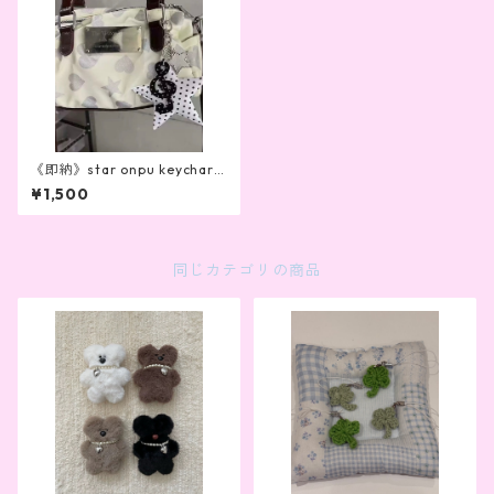
《即納》star onpu keycharm
（2color）
¥1,500
同じカテゴリの商品