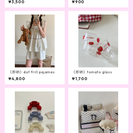
¥3,500
¥900
《即納》dot frill pajamas
《即納》tomato glass
¥4,800
¥1,700