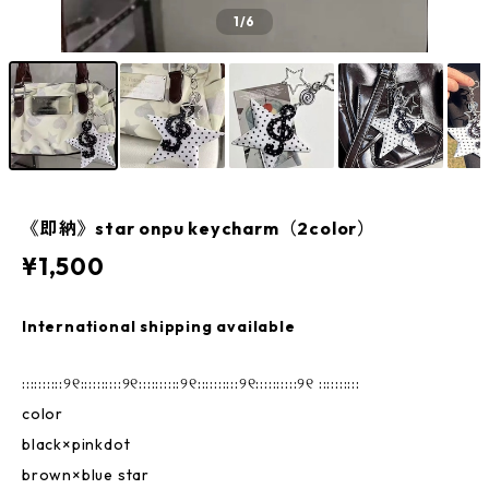
1
/6
《即納》star onpu keycharm（2color）
¥1,500
International shipping available
::::::::::୨୧::::::::::୨୧::::::::::୨୧::::::::::୨୧::::::::::୨୧ ::::::::::
color
black×pinkdot
brown×blue star