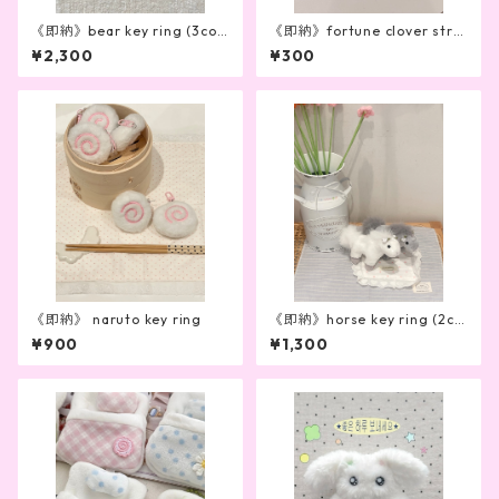
《即納》bear key ring (3col
《即納》fortune clover stra
our)
p
¥2,300
¥300
《即納》 naruto key ring
《即納》horse key ring (2col
or)
¥900
¥1,300