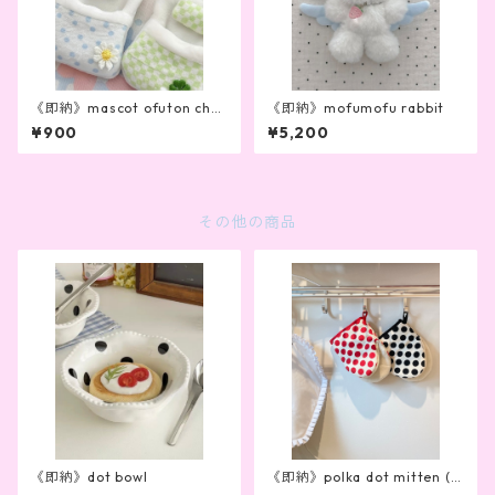
《即納》mascot ofuton char
《即納》mofumofu rabbit
m
¥900
¥5,200
その他の商品
《即納》dot bowl
《即納》polka dot mitten (2
color)