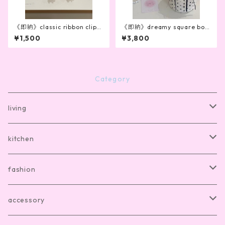
《即納》classic ribbon clip(3
《即納》dreamy square box
color)
(3colors)
¥1,500
¥3,800
Category
living
bath mat
kitchen
room shoes
dishware
fashion
living item other
cutlery
room wear
accessory