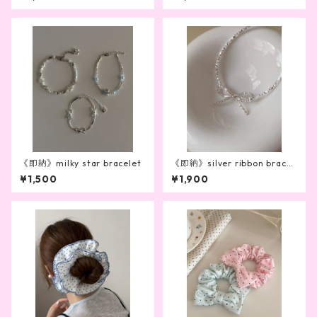
《即納》milky star bracelet
《即納》silver ribbon bracel
et
¥1,500
¥1,900