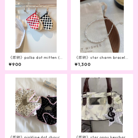
《即納》polka dot mitten (2
《即納》star charm bracele
color)
t
¥900
¥1,300
《即納》pinkline dot chouch
《即納》star onpu keycharm