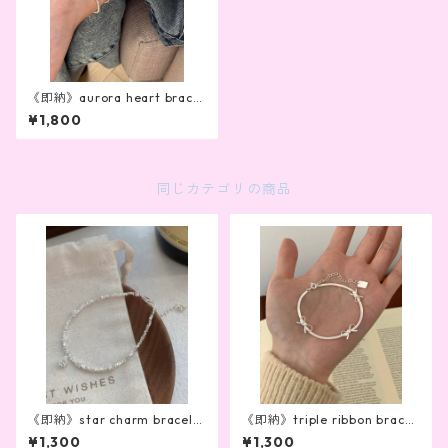
《即納》aurora heart bracel
et
¥1,800
同じカテゴリの商品
《即納》star charm bracele
《即納》triple ribbon bracel
t
et
¥1,300
¥1,300