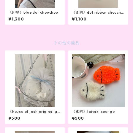
《即納》blue dot chouchou
《即納》dot ribbon choucho
u
¥1,300
¥1,100
その他の商品
《house of joah original gif
《即納》taiyaki sponge
t wrapping》
¥500
¥500