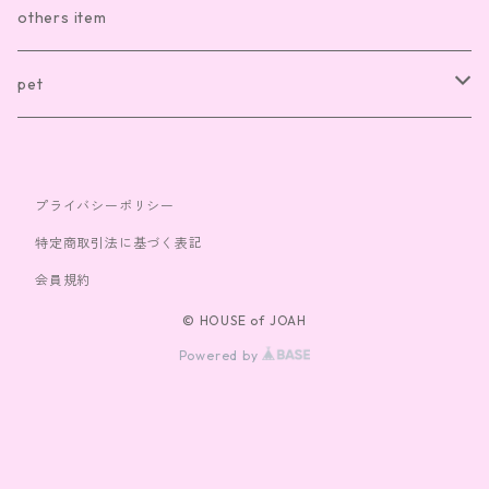
sox
necklace
others item
bag
ring
pet
cap
bracelet
clothes
プライバシーポリシー
toy
特定商取引法に基づく表記
会員規約
© HOUSE of JOAH
Powered by