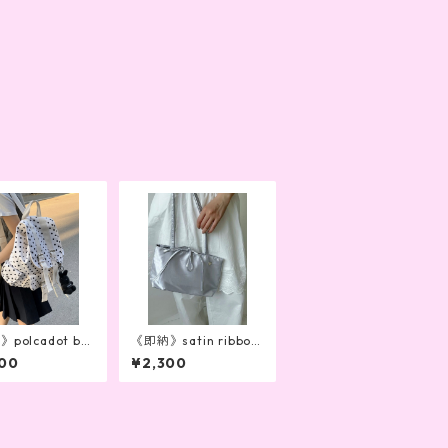
polcadot ba
《即納》satin ribbon
ck（2color）
bag (2color)
00
¥2,300