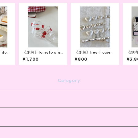
 dot
《即納》tomato glas
《即納》heart objet
《即納》d
s
hair pin(2color)
are b
¥1,700
¥800
¥3,8
Category