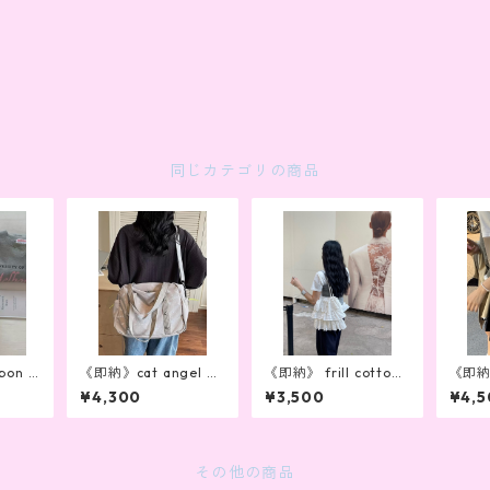
同じカテゴリの商品
bon b
《即納》cat angel ba
《即納》 frill cotton
《即納》
g
bag
ckpa
¥4,300
¥3,500
¥4,5
その他の商品