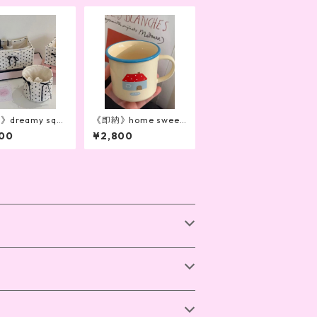
reamy squ
《即納》home sweet
ox (3colors)
home cup
00
¥2,800