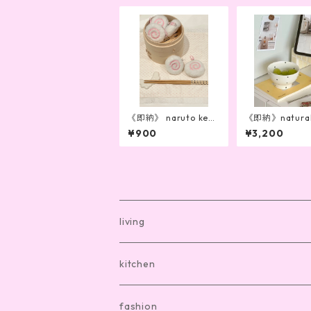
《即納》 naruto key r
《即納》natural
ing
bowl
¥900
¥3,200
living
bath mat
kitchen
room shoes
dishware
fashion