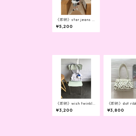
《即納》star jeans b
ackpack(2color)
¥5,200
《即納》wish twinkle
《即納》dot rib
bag (gray)
ag
¥3,200
¥3,800