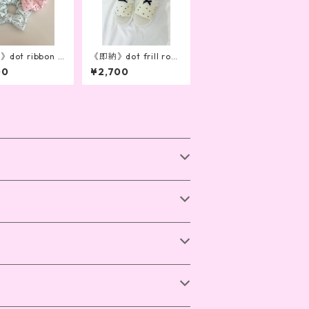
dot ribbon c
《即納》dot frill roo
hou
mshoes
00
¥2,700