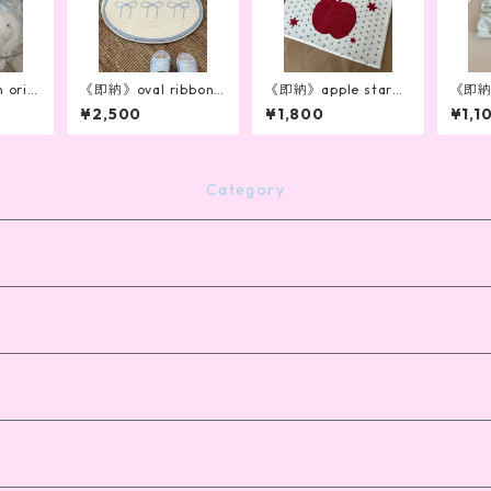
 orig
《即納》oval ribbon
《即納》apple starba
《即納》
ping》
mat
th mat
houc
¥2,500
¥1,800
¥1,1
Category