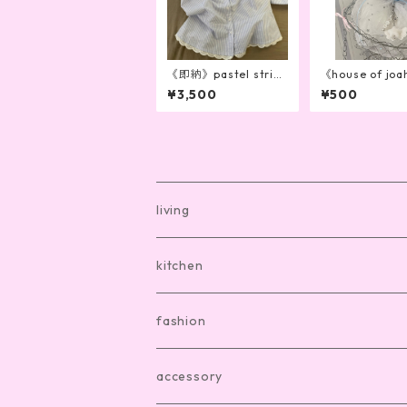
《即納》pastel stripe
《house of joah
pajamas
inal gift wrap
¥3,500
¥500
living
bath mat
kitchen
room shoes
dishware
fashion
living item other
cutlery
room wear
accessory