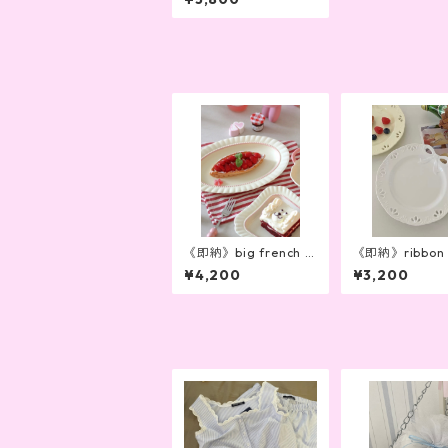
《即納》big french pl
《即納》ribbon c
ate
cal dishware
¥4,200
¥3,200