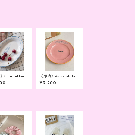
blue letterin
《即納》Paris plate
lplate
(pink)
00
¥3,200