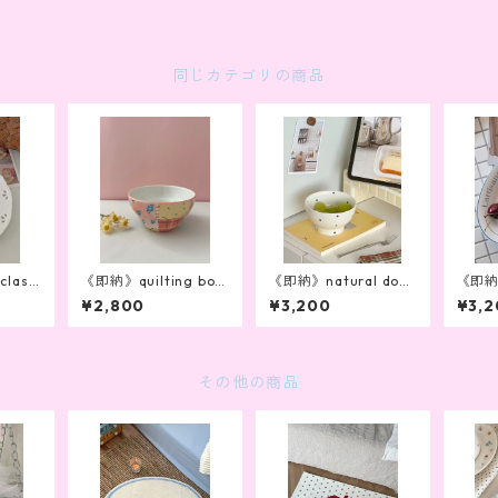
同じカテゴリの商品
lassi
《即納》quilting bow
《即納》natural dot
《即納》
l
bowl
g ova
¥2,800
¥3,200
¥3,2
その他の商品