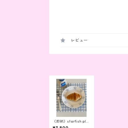
レビュー
《即納》starfish plat
e
¥3,800