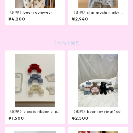
《即納》bear roomwear
《即納》star mochi minky p
ajamas
¥4,200
¥2,940
その他の商品
《即納》classic ribbon clip(3
《即納》bear key ring(4colo
color)
r)
¥1,500
¥2,500