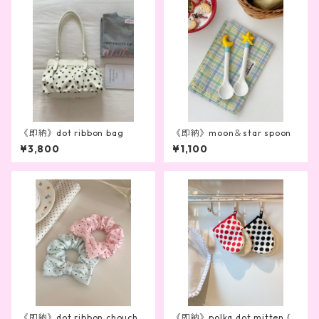
《即納》dot ribbon bag
《即納》moon＆star spoon
¥3,800
¥1,100
《即納》dot ribbon choucho
《即納》polka dot mitten (2