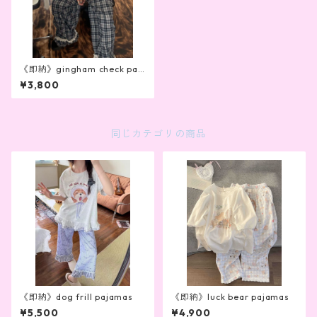
《即納》gingham check pan
ts
¥3,800
同じカテゴリの商品
《即納》dog frill pajamas
《即納》luck bear pajamas
¥5,500
¥4,900