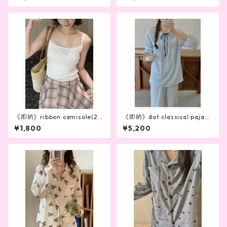
《即納》ribbon camisole(2c
《即納》dot classical pajam
olor）
a
¥1,800
¥5,200