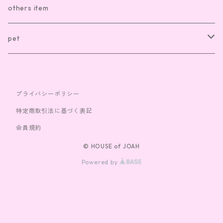
sox
necklace
others item
bag
ring
pet
cap
bracelet
clothes
プライバシーポリシー
toy
特定商取引法に基づく表記
会員規約
© HOUSE of JOAH
Powered by