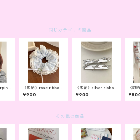
同じカテゴリの商品
rpin
《即納》rose ribbon
《即納》silver ribbon
《即納》s
chouchou
pin
ribbo
¥900
¥900
¥80
その他の商品