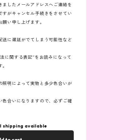
きましたメールアドレスへご連絡を
ですがキャンセル手続きをさせてい
お願い申し上げます。
配送に遅延がでてしまう可能性など
引法に関する表記”をお読みになって
す。
の照明によって実物と多少色合いが
い色合いになりますので、必ずご確
l shipping available
d to cart