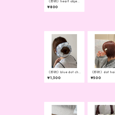
《即納》heart objet
hair pin(2color)
¥800
《即納》blue dot cho
《即納》dot hai
uchou
(2color)
¥1,300
¥500