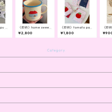
pu ke
《即納》home sweet
《即納》tomato pass
《即納》
or）
home cup
port case
ing
¥2,800
¥1,800
¥90
Category