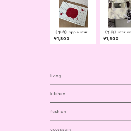
《即納》apple starba
《即納》star on
th mat
ycharm（2col
¥1,800
¥1,500
living
bath mat
kitchen
room shoes
dishware
fashion
living item other
cutlery
room wear
accessory