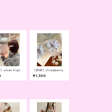
ilver triple
《即納》strawberry c
n pin
houchou
0
¥1,300