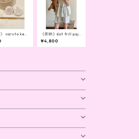
 naruto key r
《即納》dot frill paja
mas
0
¥4,800