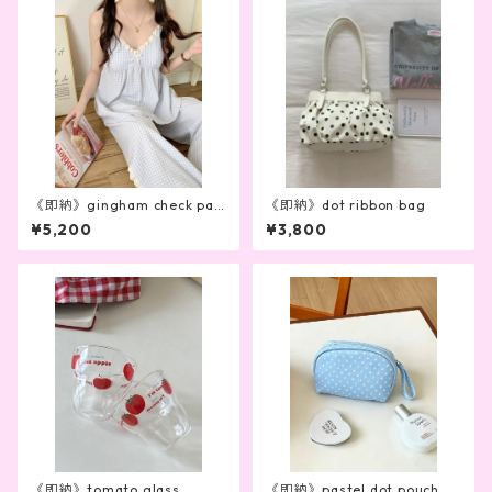
《即納》gingham check paj
《即納》dot ribbon bag
amas
¥5,200
¥3,800
《即納》tomato glass
《即納》pastel dot pouch