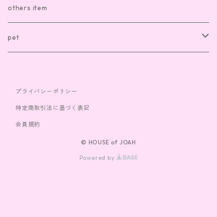
sox
necklace
others item
bag
ring
pet
cap
bracelet
clothes
プライバシーポリシー
toy
特定商取引法に基づく表記
会員規約
© HOUSE of JOAH
Powered by