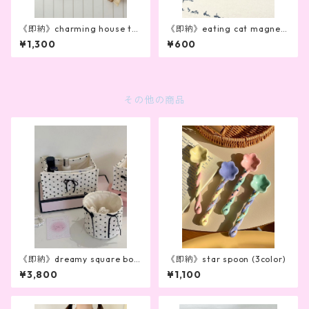
《即納》charming house to
《即納》eating cat magnet
wel
(7pattern)
¥1,300
¥600
その他の商品
《即納》dreamy square box
《即納》star spoon (3color)
(3colors)
¥3,800
¥1,100