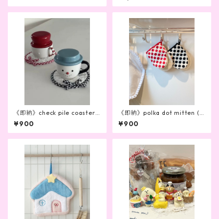
《即納》check pile coaster
《即納》polka dot mitten (2
(2color)
color)
¥900
¥900