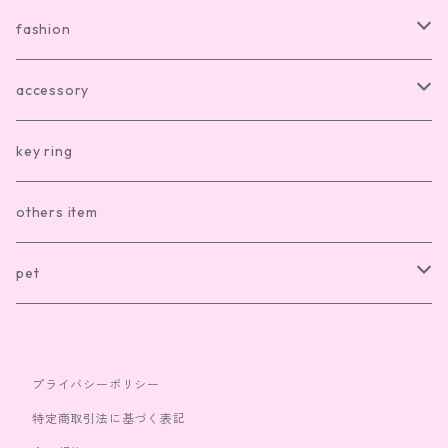
room shoes
dishware
fashion
living item other
cutlery
room wear
accessory
kitchen item other
clothes
hair accesory
key ring
sox
necklace
others item
bag
ring
pet
cap
bracelet
clothes
プライバシーポリシー
toy
特定商取引法に基づく表記