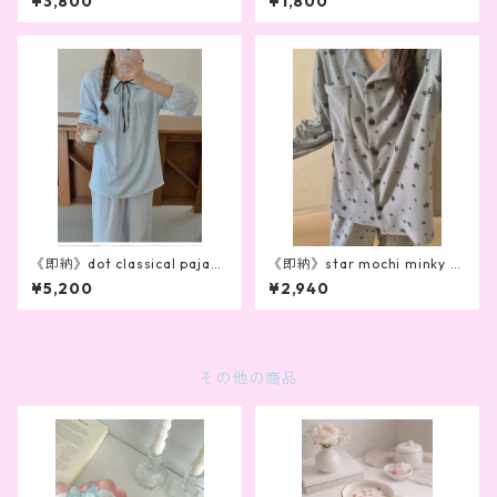
¥3,800
¥1,800
《即納》dot classical pajam
《即納》star mochi minky p
a
ajamas
¥5,200
¥2,940
その他の商品