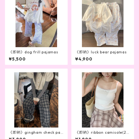
《即納》dog frill pajamas
《即納》luck bear pajamas
¥5,500
¥4,900
《即納》gingham check pan
《即納》ribbon camisole(2c
ts
olor）