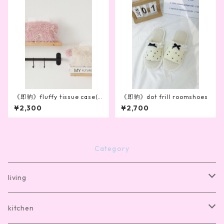
《即納》fluffy tissue case(2
《即納》dot frill roomshoes
color)
¥2,300
¥2,700
Category
living
bath mat
kitchen