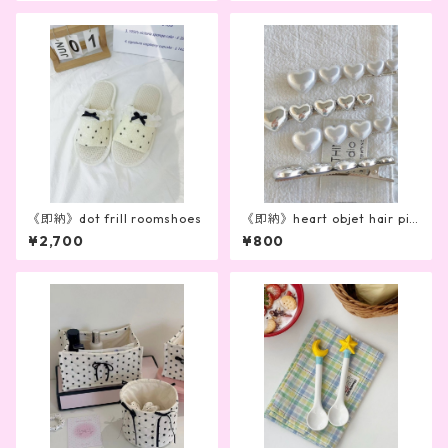
《即納》dot frill roomshoes
《即納》heart objet hair pin
(2color)
¥2,700
¥800