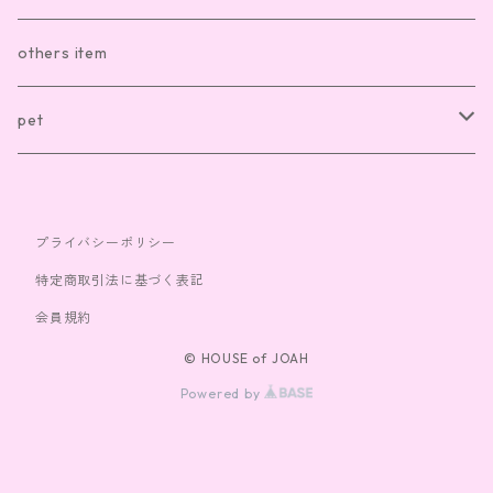
sox
necklace
others item
bag
ring
pet
cap
bracelet
clothes
プライバシーポリシー
toy
特定商取引法に基づく表記
会員規約
© HOUSE of JOAH
Powered by