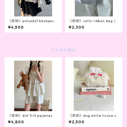
《即納》polcadot backpack
《即納》satin ribbon bag (2
（2color）
color)
¥4,500
¥2,300
その他の商品
《即納》dot frill pajamas
《即納》dog white tissue ca
se
¥4,800
¥2,500