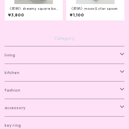
《即納》dreamy square box
《即納》moon＆star spoon
(3colors)
¥3,800
¥1,100
Category
living
bath mat
kitchen
room shoes
dishware
fashion
living item other
cutlery
room wear
accessory
kitchen item other
clothes
hair accesory
key ring