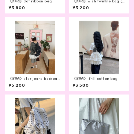
《即納》dot ribbon bag
《即納》wish twinkle bag (g
ray)
¥3,800
¥3,200
《即納》star jeans backpack
《即納》 frill cotton bag
(2color)
¥5,200
¥3,500