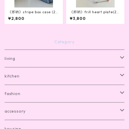
《即納》stripe box case (2c
《即納》frill heart plate(2co
olor)
lor）
¥2,800
¥3,800
Category
living
bath mat
kitchen
room shoes
dishware
fashion
living item other
cutlery
room wear
accessory
kitchen item other
clothes
hair accesory
key ring