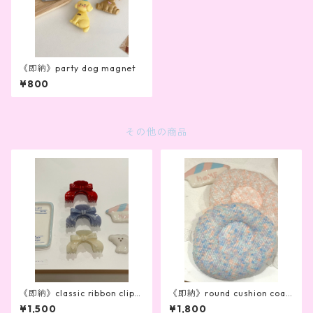
《即納》party dog magnet
¥800
その他の商品
《即納》classic ribbon clip(3
《即納》round cushion coas
color)
ter(2color)
¥1,500
¥1,800