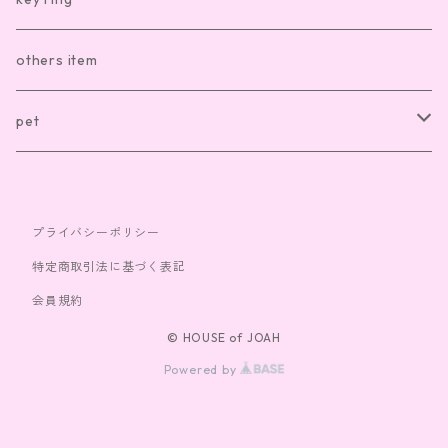
sox
necklace
others item
bag
ring
pet
cap
bracelet
clothes
プライバシーポリシー
toy
特定商取引法に基づく表記
会員規約
© HOUSE of JOAH
Powered by