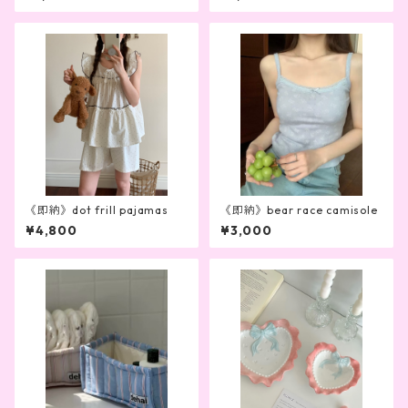
《即納》dot frill pajamas
《即納》bear race camisole
¥4,800
¥3,000