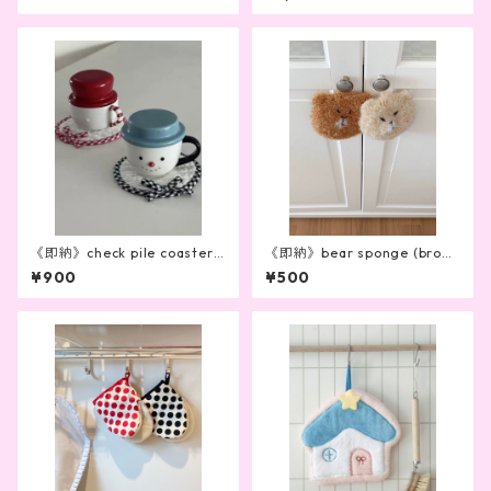
《即納》check pile coaster
《即納》bear sponge (brow
(2color)
n)
¥900
¥500