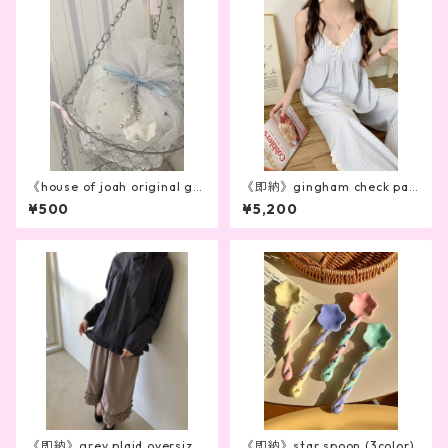
《house of joah original gif
《即納》gingham check paj
t wrapping》
amas
¥500
¥5,200
《即納》grey plaid oversize
《即納》star spoon (3color)