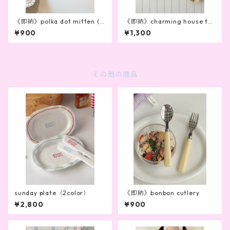
《即納》polka dot mitten (2
《即納》charming house to
color)
wel
¥900
¥1,300
その他の商品
sunday plate（2color）
《即納》bonbon cutlery
¥2,800
¥900