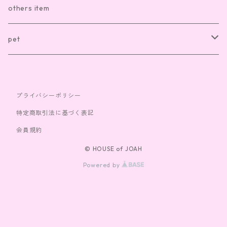
sox
necklace
others item
bag
ring
pet
cap
bracelet
clothes
プライバシーポリシー
toy
特定商取引法に基づく表記
会員規約
© HOUSE of JOAH
Powered by