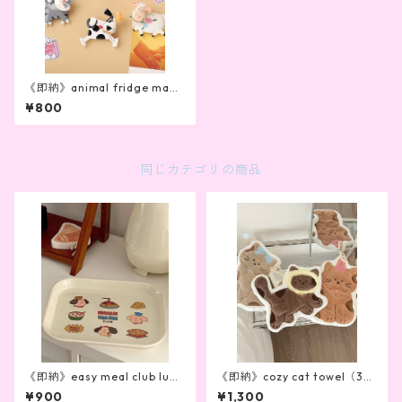
《即納》animal fridge magn
et
¥800
同じカテゴリの商品
《即納》easy meal club lunc
《即納》cozy cat towel（3ty
h bord
pe）
¥900
¥1,300