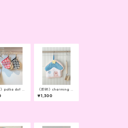
polka dot mi
《即納》charming ho
2color)
use towel
0
¥1,300