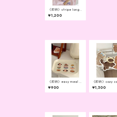
《即納》stripe long l
unch mat
¥1,200
《即納》easy meal cl
《即納》cozy ca
ub lunch bord
el（3type）
¥900
¥1,300