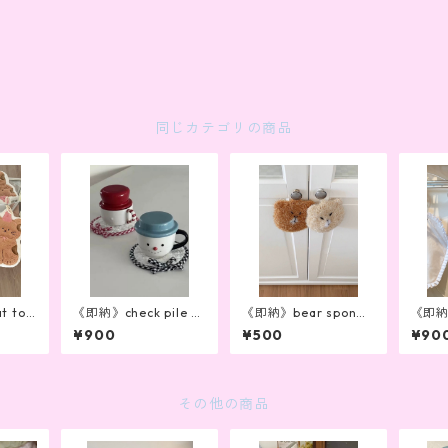
同じカテゴリの商品
t tow
《即納》check pile co
《即納》bear sponge
《即納》
aster(2color)
(brown)
tten (
¥900
¥500
¥90
その他の商品