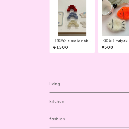
《即納》classic ribbo
《即納》taiyaki
n clip(3color)
ge
¥1,500
¥500
living
bath mat
kitchen
room shoes
dishware
fashion