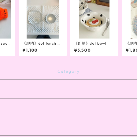
 spon
《即納》dot lunch m
《即納》dot bowl
《即納》
at
on co
¥1,100
¥3,500
¥1,8
Category