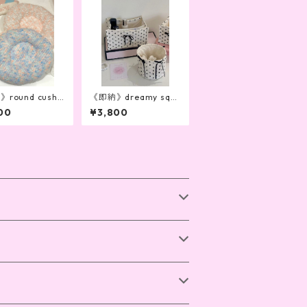
round cushi
《即納》dreamy squ
aster(2color)
are box (3colors)
00
¥3,800