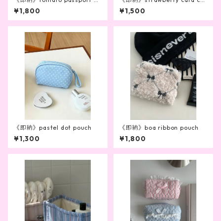
se
se(white)
¥1,800
¥1,500
《即納》pastel dot pouch
《即納》boa ribbon pouch
¥1,300
¥1,800