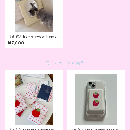
《即納》home sweet home
mirror
¥7,800
同じカテゴリの商品
《即納》tomato passport ca
《即納》strawberry card ca