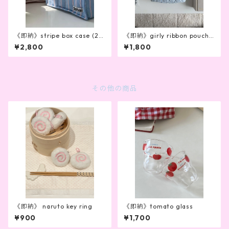
《即納》stripe box case (2c
《即納》girly ribbon pouch
olor)
(2color)
¥2,800
¥1,800
その他の商品
《即納》 naruto key ring
《即納》tomato glass
¥900
¥1,700