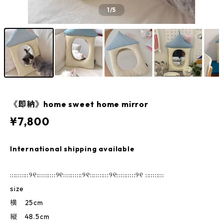
1
/5
《即納》home sweet home mirror
¥7,800
International shipping available
::::::::::୨୧::::::::::୨୧::::::::::୨୧::::::::::୨୧::::::::::୨୧ ::::::::::
size
横 25cm
縦 48.5cm