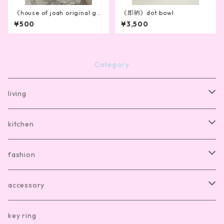
《house of joah original gif
《即納》dot bowl
t wrapping》
¥500
¥3,500
Category
living
bath mat
kitchen
room shoes
dishware
fashion
living item other
cutlery
room wear
accessory
kitchen item other
clothes
hair accesory
key ring