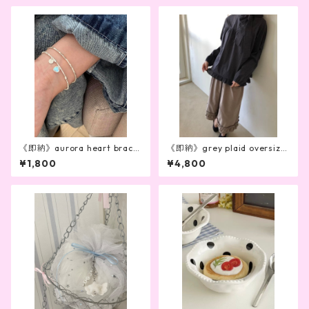
《即納》aurora heart bracel
《即納》grey plaid oversize
et
d bow blouse
¥1,800
¥4,800