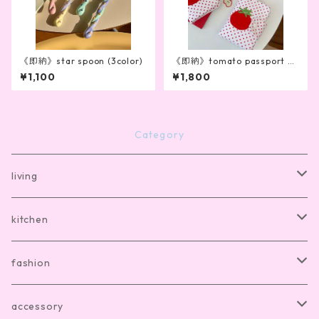
《即納》star spoon (3color)
《即納》tomato passport ca
se
¥1,100
¥1,800
Category
living
bath mat
kitchen
room shoes
dishware
fashion
living item other
cutlery
room wear
accessory