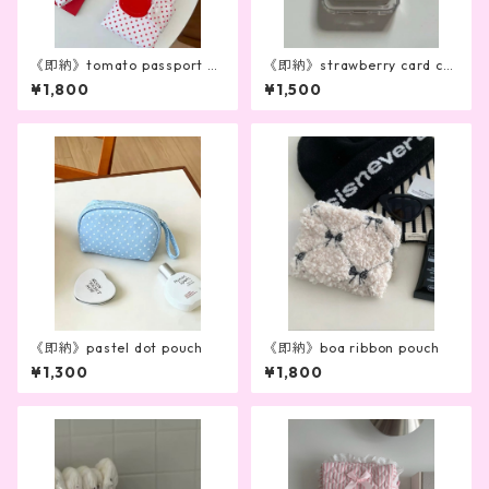
《即納》tomato passport ca
《即納》strawberry card ca
se
se(white)
¥1,800
¥1,500
《即納》pastel dot pouch
《即納》boa ribbon pouch
¥1,300
¥1,800