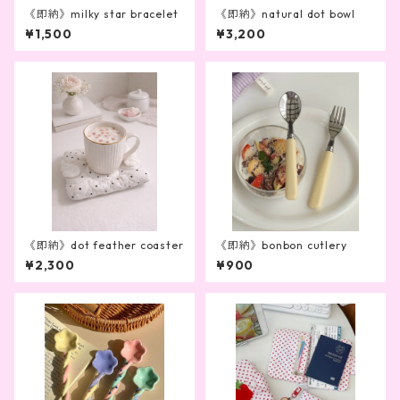
《即納》milky star bracelet
《即納》natural dot bowl
¥1,500
¥3,200
《即納》dot feather coaster
《即納》bonbon cutlery
¥2,300
¥900