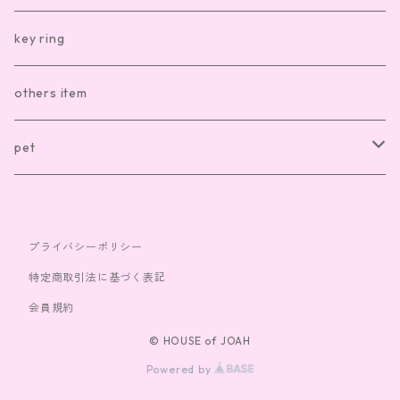
kitchen item other
clothes
hair accesory
key ring
sox
necklace
others item
bag
ring
pet
cap
bracelet
clothes
プライバシーポリシー
toy
特定商取引法に基づく表記
会員規約
© HOUSE of JOAH
Powered by