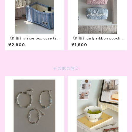
《即納》stripe box case (2c
《即納》girly ribbon pouch
olor)
(2color)
¥2,800
¥1,800
その他の商品