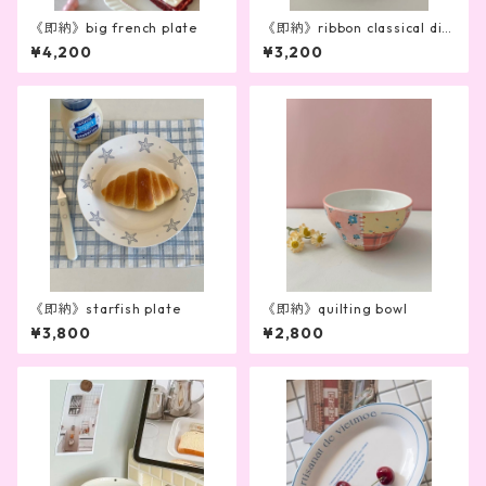
《即納》big french plate
《即納》ribbon classical dis
hware
¥4,200
¥3,200
《即納》starfish plate
《即納》quilting bowl
¥3,800
¥2,800