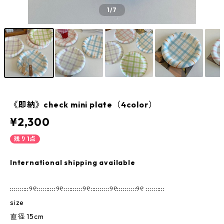
1
/7
《即納》check mini plate（4color）
¥2,300
残り1点
International shipping available
::::::::::୨୧::::::::::୨୧::::::::::୨୧::::::::::୨୧::::::::::୨୧ ::::::::::
size
直径 15cm