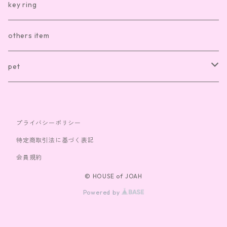
kitchen item other
clothes
hair accesory
key ring
sox
necklace
others item
bag
ring
pet
cap
bracelet
clothes
プライバシーポリシー
toy
特定商取引法に基づく表記
会員規約
© HOUSE of JOAH
Powered by