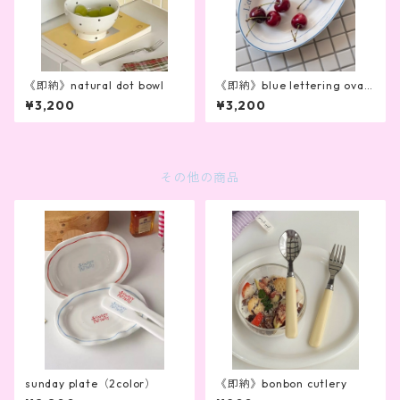
《即納》natural dot bowl
《即納》blue lettering ovalp
late
¥3,200
¥3,200
その他の商品
sunday plate（2color）
《即納》bonbon cutlery