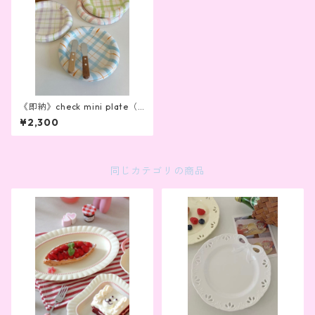
《即納》check mini plate（4
color）
¥2,300
同じカテゴリの商品