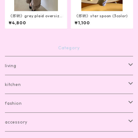
《即納》grey plaid oversize
《即納》star spoon (3color)
d bow blouse
¥4,800
¥1,100
Category
living
bath mat
kitchen
room shoes
dishware
fashion
living item other
cutlery
room wear
accessory