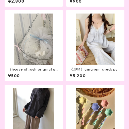
¥2,800
¥900
《house of joah original gif
《即納》gingham check paj
t wrapping》
amas
¥500
¥5,200